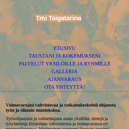
Tmi Taiga
tarina
ETUSIVU
TAUSTANI JA KOKEMUKSENI
PALVELUT YKSILÖILLE JA RYHMILLE
GALLERIA
AJANVARAUS
OTA YHTEYTTÄ!
Voimavarojasi vahvistavaa ja ratkaisukeskeistä ohjausta
työn ja elämän muutoksissa.
Työnohjaajana ja valmentajana autan yksilöitä, tiimejä ja
työyhteisöjä löytämään vahvuutensa ja voimavaransa eri
muutostilanteissa. Myönteinen asenteeni ihmisiin inspiroi