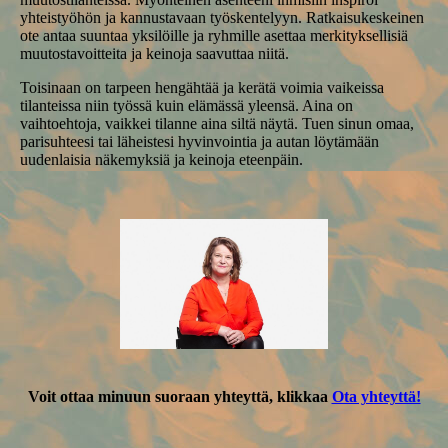
yhteistyöhön ja kannustavaan työskentelyyn. Ratkaisukeskeinen
ote antaa suuntaa yksilöille ja ryhmille asettaa merkityksellisiä
muutostavoitteita ja keinoja saavuttaa niitä.
Toisinaan on tarpeen hengähtää ja kerätä voimia vaikeissa
tilanteissa niin työssä kuin elämässä yleensä. Aina on
vaihtoehtoja, vaikkei tilanne aina siltä näytä. Tuen sinun omaa,
parisuhteesi tai läheistesi hyvinvointia ja autan löytämään
uudenlaisia näkemyksiä ja keinoja eteenpäin.
Voit ottaa minuun suoraan yhteyttä, klikkaa
Ota yhteyttä!