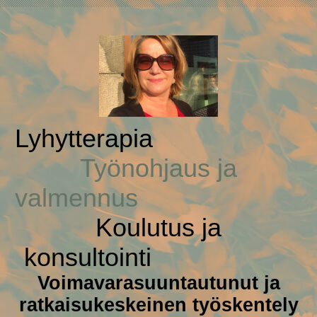
Lyhytte
Työnohjaus ja
valmennus
Koulutus ja
konsultointi
Voimavar
asuuntautunut ja
ratkaisukeskeinen työskentely