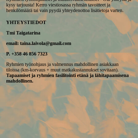
kysy tarjousta! Kerro viestiosassa ryhmän tavoitteet ja
henkilömäärä tai vain pyydä yhteydenottoa lisätietoja varten.
YHTEYSTIEDOT
Tmi Taigatarina
email: taina.laivola@gmail.com
P. +358 46 856 7323
Ryhmien työnohjaus ja valmennus mahdollinen asiakkaan
tiloissa (km-korvaus + muut matkakustannukset sovitaan).
T
apaamiset ja ryhmien fasilitointi etänä ja lähitapaamisena
mahdollinen.