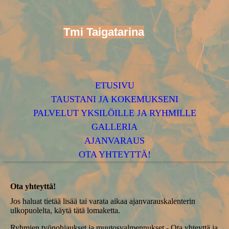
Tmi Taiga
tarina
ETUSIVU
TAUSTANI JA KOKEMUKSENI
PALVELUT YKSILÖILLE JA RYHMILLE
GALLERIA
AJANVARAUS
OTA YHTEYTTÄ!
Ota yhteyttä!
Jos haluat tietää lisää tai varata aikaa ajanvarauskalenterin
ulkopuolelta, käytä tätä lomaketta.
Ryhmien työnohjaukset ja muutosvalmennukset - Ota yhteyttä ja