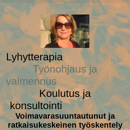
Lyhytte
Työnohjaus ja
valmennus
Koulutus ja
konsultointi
Voimavar
asuuntautunut ja
ratkaisukeskeinen työskentely